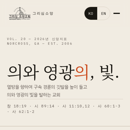
KO
EN
그리심소망
홈
VOL. 20 —
2026년 신앙지표
NORCROSS, GA — EST. 2006
교회소개
의와 영광
의
, 빛.
말씀영상
교회행사
열방을 향하여 구속 경륜의 깃발을 높이 들고
의와 영광의 빛을 발하는 교회
처음오신분
창 18:19 · 시 89:14 · 사 11:10,12 · 사 60:1-3
· 사 62:1-2
갤러리