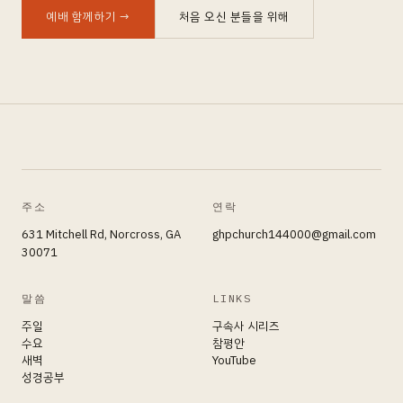
예배 함께하기
→
처음 오신 분들을 위해
주소
연락
631 Mitchell Rd, Norcross, GA
ghpchurch144000@gmail.com
30071
말씀
LINKS
주일
구속사 시리즈
수요
참평안
새벽
YouTube
성경공부