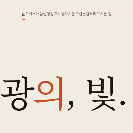
홈
교회소개
말씀영상
교회행사
처음오신분
갤러리
오시는 길
영광
의
, 빛.