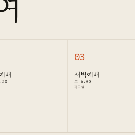
여
0
3
예배
새벽예배
:30
토 6:00
기도실