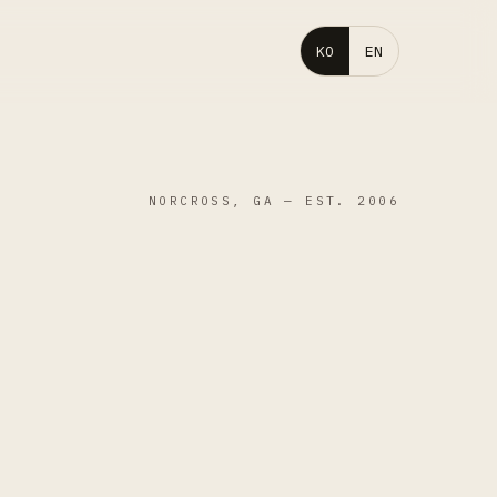
KO
EN
NORCROSS, GA — EST. 2006