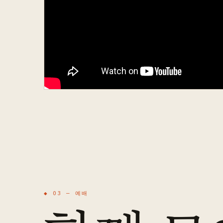
◆ 03 —
예배