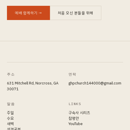
예배 함께하기
→
처음 오신 분들을 위해
주소
연락
631 Mitchell Rd, Norcross, GA
ghpchurch144000@gmail.com
30071
말씀
LINKS
주일
구속사 시리즈
수요
참평안
새벽
YouTube
성경공부