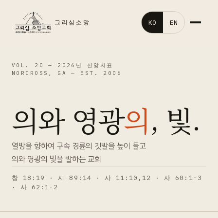
KO
EN
그리심소망
홈
VOL. 20 —
2026년 신앙지표
NORCROSS, GA — EST. 2006
교회소개
의와 영광
의
, 빛.
말씀영상
교회행사
열방을 향하여 구속 경륜의 깃발을 높이 들고
의와 영광의 빛을 발하는 교회
처음오신분
창 18:19 · 시 89:14 · 사 11:10,12 · 사 60:1-3
· 사 62:1-2
갤러리