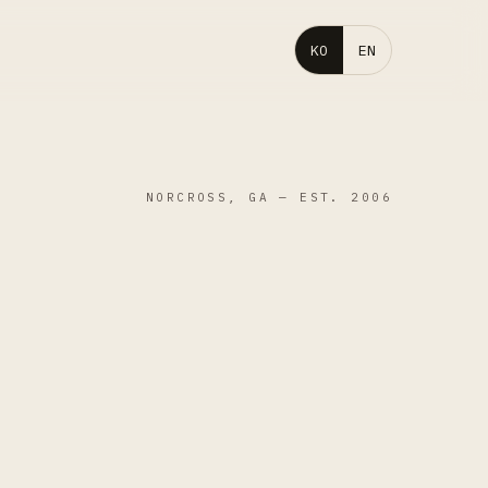
KO
EN
NORCROSS, GA — EST. 2006