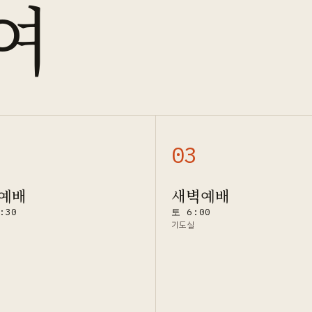
여
0
3
예배
새벽예배
:30
토 6:00
기도실