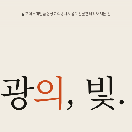
홈
교회소개
말씀영상
교회행사
처음오신분
갤러리
오시는 길
영광
의
, 빛.