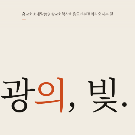
홈
교회소개
말씀영상
교회행사
처음오신분
갤러리
오시는 길
영광
의
, 빛.