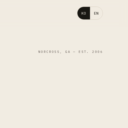
KO
EN
NORCROSS, GA — EST. 2006