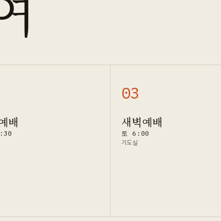
여
0
3
예배
새벽예배
:30
토 6:00
기도실