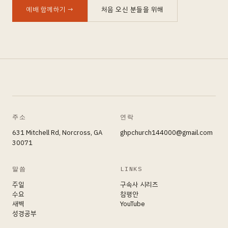
예배 함께하기
→
처음 오신 분들을 위해
주소
연락
631 Mitchell Rd, Norcross, GA
ghpchurch144000@gmail.com
30071
말씀
LINKS
주일
구속사 시리즈
수요
참평안
새벽
YouTube
성경공부