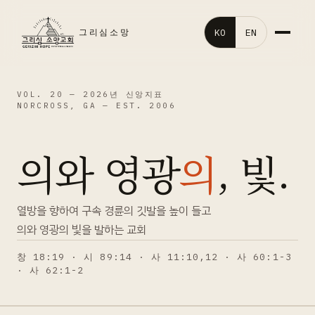
KO
EN
그리심소망
홈
VOL. 20 —
2026년 신앙지표
NORCROSS, GA — EST. 2006
교회소개
의와 영광
의
, 빛.
말씀영상
교회행사
열방을 향하여 구속 경륜의 깃발을 높이 들고
의와 영광의 빛을 발하는 교회
처음오신분
창 18:19 · 시 89:14 · 사 11:10,12 · 사 60:1-3
· 사 62:1-2
갤러리