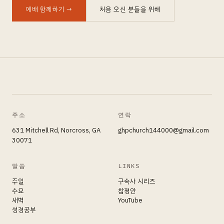
예배 함께하기
→
처음 오신 분들을 위해
주소
연락
631 Mitchell Rd, Norcross, GA
ghpchurch144000@gmail.com
30071
말씀
LINKS
주일
구속사 시리즈
수요
참평안
새벽
YouTube
성경공부