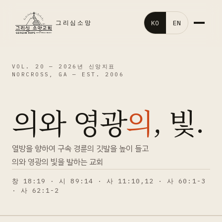
KO
EN
그리심소망
홈
VOL. 20 —
2026년 신앙지표
NORCROSS, GA — EST. 2006
교회소개
의와 영광
의
, 빛.
말씀영상
교회행사
열방을 향하여 구속 경륜의 깃발을 높이 들고
의와 영광의 빛을 발하는 교회
처음오신분
창 18:19 · 시 89:14 · 사 11:10,12 · 사 60:1-3
· 사 62:1-2
갤러리