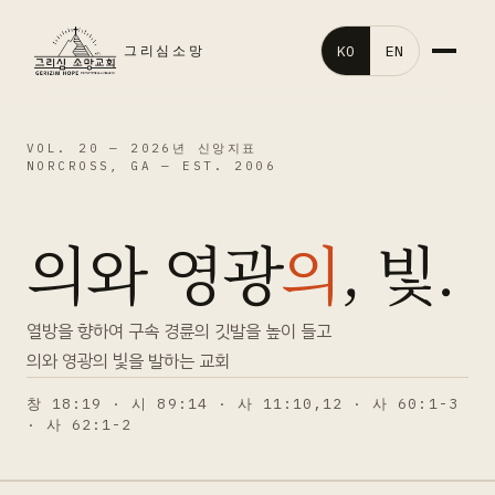
KO
EN
그리심소망
홈
VOL. 20 —
2026년 신앙지표
NORCROSS, GA — EST. 2006
교회소개
의와 영광
의
, 빛.
말씀영상
교회행사
열방을 향하여 구속 경륜의 깃발을 높이 들고
의와 영광의 빛을 발하는 교회
처음오신분
창 18:19 · 시 89:14 · 사 11:10,12 · 사 60:1-3
· 사 62:1-2
갤러리