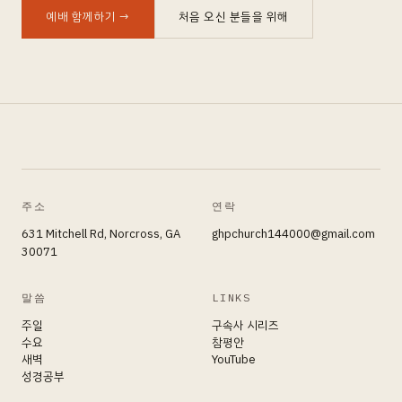
예배 함께하기
→
처음 오신 분들을 위해
주소
연락
631 Mitchell Rd, Norcross, GA
ghpchurch144000@gmail.com
30071
말씀
LINKS
주일
구속사 시리즈
수요
참평안
새벽
YouTube
성경공부