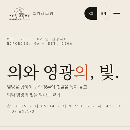
KO
EN
그리심소망
홈
VOL. 20 —
2026년 신앙지표
NORCROSS, GA — EST. 2006
교회소개
의와 영광
의
, 빛.
말씀영상
교회행사
열방을 향하여 구속 경륜의 깃발을 높이 들고
의와 영광의 빛을 발하는 교회
처음오신분
창 18:19 · 시 89:14 · 사 11:10,12 · 사 60:1-3
· 사 62:1-2
갤러리