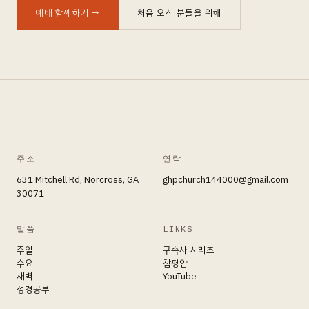
예배 함께하기
→
처음 오신 분들을 위해
주소
연락
631 Mitchell Rd, Norcross, GA
ghpchurch144000@gmail.com
30071
말씀
LINKS
주일
구속사 시리즈
수요
참평안
새벽
YouTube
성경공부