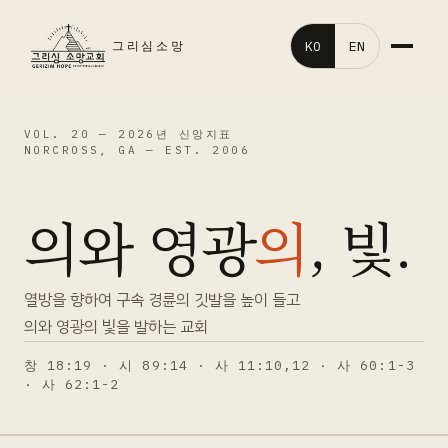
KO
EN
그리심소망
홈
VOL. 20 —
2026년 신앙지표
NORCROSS, GA — EST. 2006
교회소개
의와 영광
의
, 빛.
말씀영상
교회행사
열방을 향하여 구속 경륜의 깃발을 높이 들고
의와 영광의 빛을 발하는 교회
처음오신분
창 18:19 · 시 89:14 · 사 11:10,12 · 사 60:1-3
· 사 62:1-2
갤러리