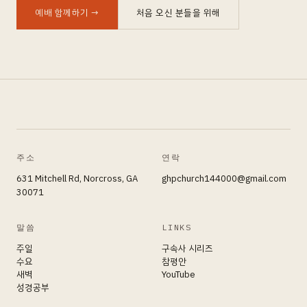
예배 함께하기
→
처음 오신 분들을 위해
주소
연락
631 Mitchell Rd, Norcross, GA
ghpchurch144000@gmail.com
30071
말씀
LINKS
주일
구속사 시리즈
수요
참평안
새벽
YouTube
성경공부