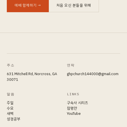
예배 함께하기
→
처음 오신 분들을 위해
주소
연락
631 Mitchell Rd, Norcross, GA
ghpchurch144000@gmail.com
30071
말씀
LINKS
주일
구속사 시리즈
수요
참평안
새벽
YouTube
성경공부