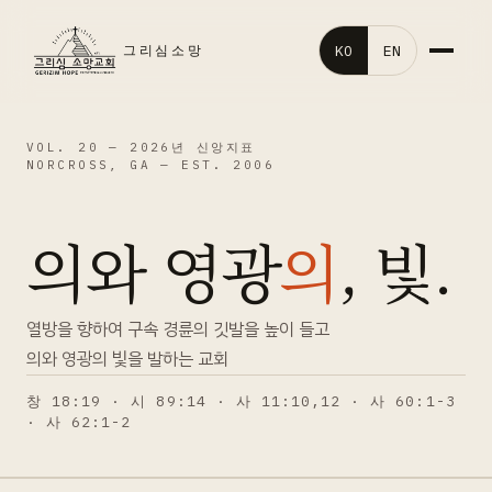
KO
EN
그리심소망
홈
VOL. 20 —
2026년 신앙지표
NORCROSS, GA — EST. 2006
교회소개
의와 영광
의
, 빛.
말씀영상
교회행사
열방을 향하여 구속 경륜의 깃발을 높이 들고
의와 영광의 빛을 발하는 교회
처음오신분
창 18:19 · 시 89:14 · 사 11:10,12 · 사 60:1-3
· 사 62:1-2
갤러리