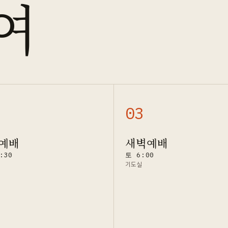
여
0
3
예배
새벽예배
:30
토 6:00
기도실