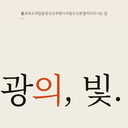
홈
교회소개
말씀영상
교회행사
처음오신분
갤러리
오시는 길
영광
의
, 빛.