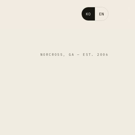
KO
EN
NORCROSS, GA — EST. 2006