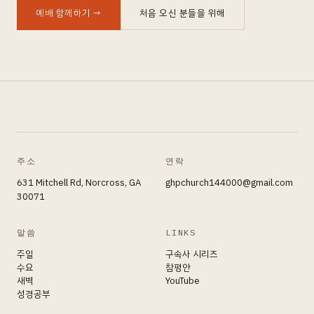
예배 함께하기
→
처음 오신 분들을 위해
주소
연락
631 Mitchell Rd, Norcross, GA
ghpchurch144000@gmail.com
30071
말씀
LINKS
주일
구속사 시리즈
수요
참평안
새벽
YouTube
성경공부