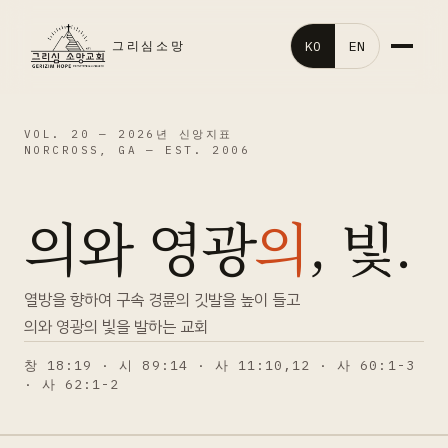
KO
EN
그리심소망
홈
VOL. 20 —
2026년 신앙지표
NORCROSS, GA — EST. 2006
교회소개
의와 영광
의
, 빛.
말씀영상
교회행사
열방을 향하여 구속 경륜의 깃발을 높이 들고
의와 영광의 빛을 발하는 교회
처음오신분
창 18:19 · 시 89:14 · 사 11:10,12 · 사 60:1-3
· 사 62:1-2
갤러리